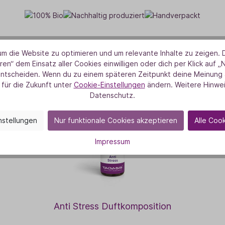
m die Website zu optimieren und um relevante Inhalte zu zeigen. D
UNSERE DUFT-HIGHLIGHTS
ren“ dem Einsatz aller Cookies einwilligen oder dich per Klick auf „
as könnte dich auch interessier
entscheiden. Wenn du zu einem späteren Zeitpunkt deine Meinung ä
 für die Zukunft unter
Cookie-Einstellungen
ändern. Weitere Hinwei
Datenschutz.
nstellungen
Nur funktionale Cookies akzeptieren
Alle Coo
Impressum
Anti Stress Duftkomposition