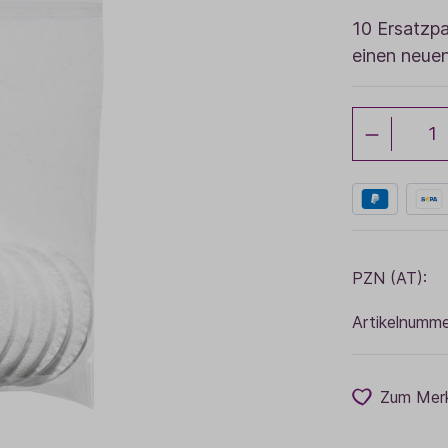
10 Ersatzpa
Baldini Naturkosmetik
Funktionskosmetik
Saunadüfte
einen neue
PZN (AT):
Artikelnumme
Zum Merk