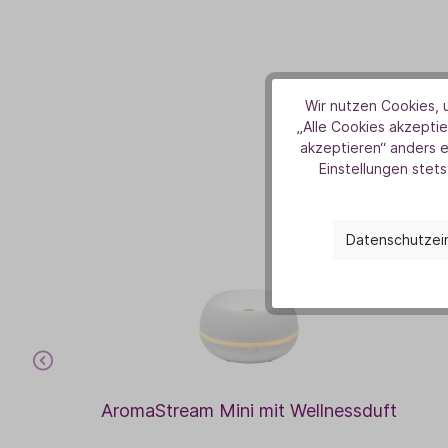
Wir nutzen Cookies, u
„Alle Cookies akzeptie
D
akzeptieren“ anders 
Einstellungen stets
Datenschutzei
AromaStream Mini mit Wellnessduft