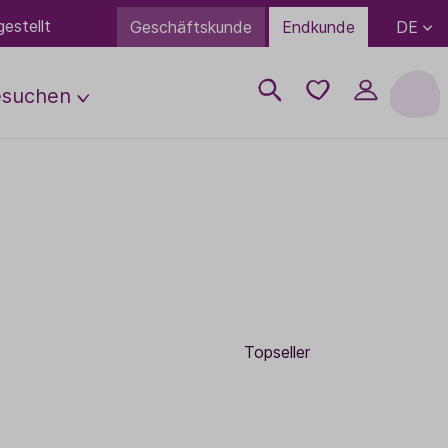
estellt
DE
Geschäftskunde
Endkunde
esuchen
ps
uftung
Wissenwertes
Über uns
Anreise
Neuheiten
Partner Übersicht
Geschenke
FAQ
Öffnungszeiten
erden
Trends
Campus
Bio-Lebensmittel
White Label
Kontakt
rden
Ausbildung
TaoBox
Bulk-Bestellung
 werden
Duftboxen
Kontakt
Literatur
Bekleidung & Accessoires
Gutscheine