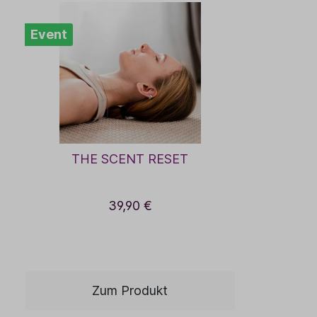
Düfte zum Wohlfühlen
AromaCoach für Rituale &
Zum Durchatmen
Event
Transformation
Energiespender
DuftyogaCoach
Für Kinder
AromaCoach für Kräuter, Räucherwissen
Frauenkraft
& Pflanzenspirits
Hautwohl
AromaCoach für Schmerzkompetenz &
Für Muskeln & Gelenke
Regeneration
THE SCENT RESET
Für die Hausapotheke
AromaCoach für Pflege und
Insektenschutz
Palliativarbeit
39,90 €
Aromatherapie in der Palliativbegleitung
Weitere Seminare
Zum Produkt