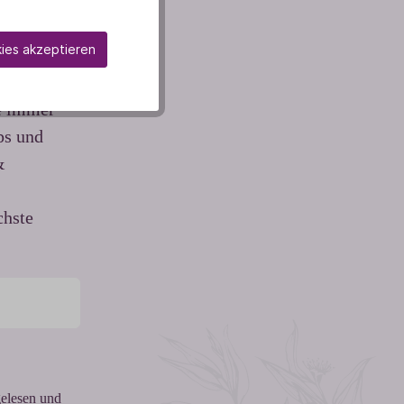
pus
kies akzeptieren
be immer
ps und
&
chste
elesen und