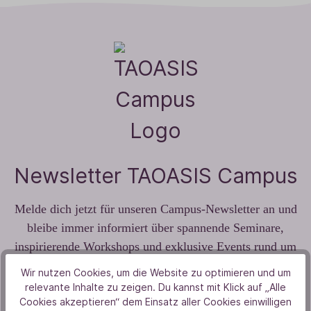
Newsletter TAOASIS Campus
Melde dich jetzt für unseren Campus-Newsletter an und
bleibe immer informiert über spannende Seminare,
inspirierende Workshops und exklusive Events rund um
Aromatherapie, Gesundheit &
Wir nutzen Cookies, um die Website zu optimieren und um
Persönlichkeitsentwicklung!
relevante Inhalte zu zeigen. Du kannst mit Klick auf „Alle
Als Dankeschön schenken wir dir 10 % Rabatt auf deine
Cookies akzeptieren“ dem Einsatz aller Cookies einwilligen