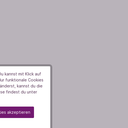
u kannst mit Klick auf
Nur funktionale Cookies
pus
nderst, kannst du die
se findest du unter
be immer
ps und
kies akzeptieren
&