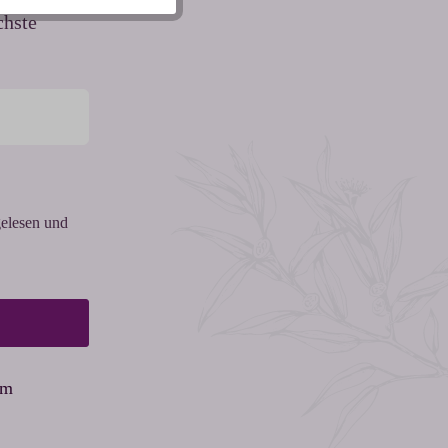
chste
elesen und
am