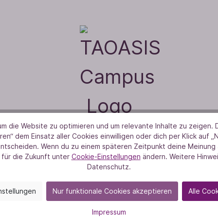
m die Website zu optimieren und um relevante Inhalte zu zeigen. D
ren“ dem Einsatz aller Cookies einwilligen oder dich per Klick auf „
wsletter TAOASIS Cam
entscheiden. Wenn du zu einem späteren Zeitpunkt deine Meinung ä
 für die Zukunft unter
Cookie-Einstellungen
ändern. Weitere Hinwei
Datenschutz.
ich jetzt für unseren Campus-Newsletter an und blei
miert über spannende Seminare, inspirierende Worksho
nstellungen
Nur funktionale Cookies akzeptieren
Alle Coo
exklusive Events rund um Aromatherapie, Gesundheit 
Impressum
Persönlichkeitsentwicklung!