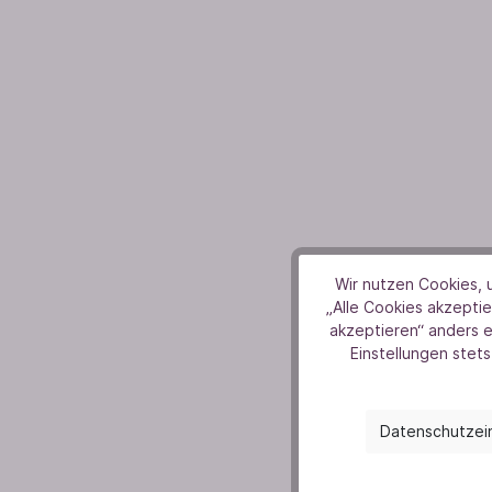
Wir nutzen Cookies, u
„Alle Cookies akzeptie
Ne
akzeptieren“ anders 
Einstellungen stets
Melde d
infor
Datenschutzei