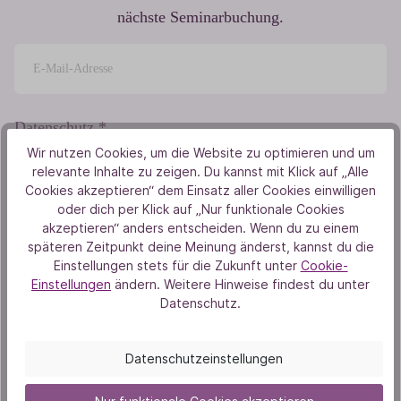
nächste Seminarbuchung.
Datenschutz *
Wir nutzen Cookies, um die Website zu optimieren und um
Ich habe die
Datenschutzbestimmungen
zur Kenntnis
relevante Inhalte zu zeigen. Du kannst mit Klick auf „Alle
genommen und die
AGB
gelesen und bin mit ihnen
Cookies akzeptieren“ dem Einsatz aller Cookies einwilligen
einverstanden.
oder dich per Klick auf „Nur funktionale Cookies
akzeptieren“ anders entscheiden. Wenn du zu einem
späteren Zeitpunkt deine Meinung änderst, kannst du die
Einstellungen stets für die Zukunft unter
Cookie-
Jetzt abonnieren
Einstellungen
ändern. Weitere Hinweise findest du unter
Datenschutz.
Folge uns
Datenschutzeinstellungen
Facebook