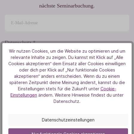
nächste Seminarbuchung.
Datenschutz *
Wir nutzen Cookies, um die Website zu optimieren und um
Ich habe die
Datenschutzbestimmungen
zur Kenntnis
relevante Inhalte zu zeigen. Du kannst mit Klick auf „Alle
genommen und die
AGB
gelesen und bin mit ihnen
Cookies akzeptieren“ dem Einsatz aller Cookies einwilligen
einverstanden.
oder dich per Klick auf „Nur funktionale Cookies
akzeptieren“ anders entscheiden. Wenn du zu einem
späteren Zeitpunkt deine Meinung änderst, kannst du die
Einstellungen stets für die Zukunft unter
Cookie-
Jetzt abonnieren
Einstellungen
ändern. Weitere Hinweise findest du unter
Datenschutz.
Folge uns
Datenschutzeinstellungen
Facebook